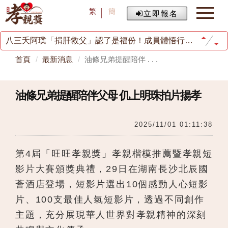
老蕭獻聲孝親獎「傳遞孝順力量」
繁
簡
立即報名
油條兄弟提醒陪伴父母 仉上明珠拍片揚孝
歐漢聲扛父債22年曾想一走了之 胡瓜救回他：那一刻與自己和解
八三夭阿璞「捐肝救父」認了是福份！成員體悟行孝不能等
田麗16年走不出陰影 媽媽生前做打掃阿姨怕女兒被說閒話
首頁
最新消息
油條兄弟提醒陪伴 . . .
楊小黎罕見情緒崩潰 淚曝「最深恐懼」害怕媽媽離世
徐若瑄砸千萬為父續命9年
70歲高群憶父母辛勞養8兒！ 從小家境清苦嘆「人生遺憾」
馬年行孝，事事皆旺!
油條兄弟提醒陪伴父母 仉上明珠拍片揚孝
旺旺孝親獎頒獎 兩岸共揚孝道文化
老蕭獻聲孝親獎「傳遞孝順力量」
油條兄弟提醒陪伴父母 仉上明珠拍片揚孝
2025/11/01 01:11:38
歐漢聲扛父債22年曾想一走了之 胡瓜救回他：那一刻與自己和解
八三夭阿璞「捐肝救父」認了是福份！成員體悟行孝不能等
田麗16年走不出陰影 媽媽生前做打掃阿姨怕女兒被說閒話
第4屆「旺旺孝親獎」孝親楷模推薦暨孝親短
楊小黎罕見情緒崩潰 淚曝「最深恐懼」害怕媽媽離世
影片大賽頒獎典禮，29日在湖南長沙北辰國
徐若瑄砸千萬為父續命9年
70歲高群憶父母辛勞養8兒！ 從小家境清苦嘆「人生遺憾」
薈酒店登場，短影片選出10個感動人心短影
馬年行孝，事事皆旺!
片、100支最佳人氣短影片，透過不同創作
旺旺孝親獎頒獎 兩岸共揚孝道文化
老蕭獻聲孝親獎「傳遞孝順力量」
主題，充分展現華人世界對孝親精神的深刻
油條兄弟提醒陪伴父母 仉上明珠拍片揚孝