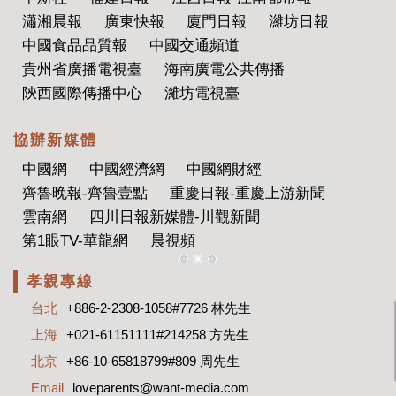
瀟湘晨報
廣東快報
廈門日報
濰坊日報
中國食品品質報
中國交通頻道
貴州省廣播電視臺
海南廣電公共傳播
陝西國際傳播中心
濰坊電視臺
協辦新媒體
中國網
中國經濟網
中國網財經
齊魯晚報-齊魯壹點
重慶日報-重慶上游新聞
雲南網
四川日報新媒體-川觀新聞
第1眼TV-華龍網
晨視頻
孝親專線
台北
+886-2-2308-1058#7726 林先生
上海
+021-61151111#214258 方先生
北京
+86-10-65818799#809 周先生
Email
loveparents@want-media.com