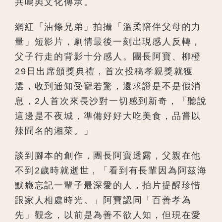
共鳴與文化傳承。
網紅「油條兄弟」拍攝「溫柔陪伴父母的力
量」短影片，劇情最後一刻出現感人反轉，
父子行走的背影十分感人。團長阿寶、柳橙
29日出席頒獎典禮，首次投稿孝親獎就獲
選，收到通知受寵若驚，還求證是不是假消
息，2人首次來長沙對一切感到新奇，「聽說
這邊是不夜城，準備好好大吃美食，品嘗以
辣聞名的湘菜。」
談到腳本的創作，團長阿寶透露，父親在他
不到2歲時就逝世，「看到有長輩因為阿茲海
默癥忘記一輩子最深愛的人，拍片提醒珍惜
跟家人相處時光。」阿寶認同「百善孝為
先」觀念，以前是為善不欲人知，但現在愛