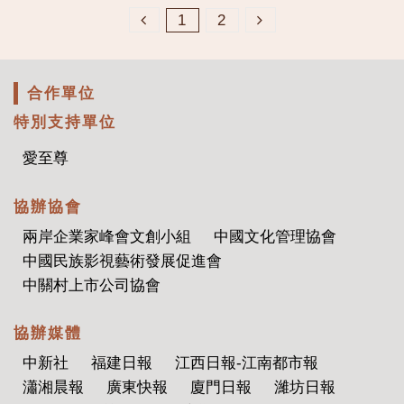
1
2
合作單位
協辦海外媒體
鳳凰網
大公網
香港經濟導報
香港商報全球商報聯盟
澳門日報
新加坡SINGTEL電信
馬來西亞Astro賽宇媒體控股
非洲時報
澳大利亞澳華電視傳媒
協辦海外機構
華僑協會總會墨爾本分會
美國酒店地產總商會
紐約中華總商會
緬甸華僑聯誼會
馬來西亞北工站
日本都商事株式會社
沙特吉達華商會
韓國慶尚南道中國僑民會
中國同胞心連心連合總會
中華中道領導文化總會