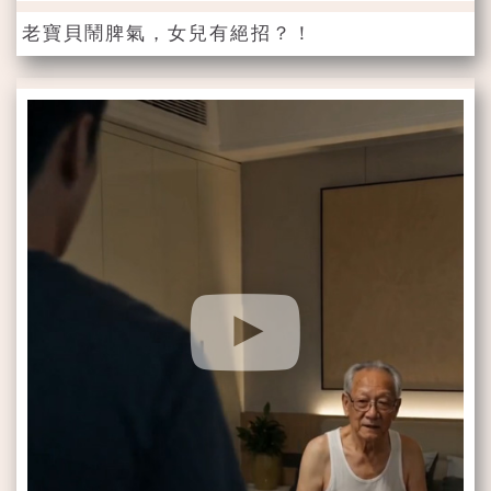
老寶貝鬧脾氣，女兒有絕招？！