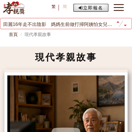
油條兄弟提醒陪伴父母 仉上明珠拍片揚孝
繁
簡
立即報名
歐漢聲扛父債22年曾想一走了之 胡瓜救回他：那一刻與自己和解
八三夭阿璞「捐肝救父」認了是福份！成員體悟行孝不能等
田麗16年走不出陰影 媽媽生前做打掃阿姨怕女兒被說閒話
楊小黎罕見情緒崩潰 淚曝「最深恐懼」害怕媽媽離世
首頁
現代孝親故事
徐若瑄砸千萬為父續命9年
70歲高群憶父母辛勞養8兒！ 從小家境清苦嘆「人生遺憾」
馬年行孝，事事皆旺!
旺旺孝親獎頒獎 兩岸共揚孝道文化
現代孝親故事
老蕭獻聲孝親獎「傳遞孝順力量」
油條兄弟提醒陪伴父母 仉上明珠拍片揚孝
歐漢聲扛父債22年曾想一走了之 胡瓜救回他：那一刻與自己和解
八三夭阿璞「捐肝救父」認了是福份！成員體悟行孝不能等
田麗16年走不出陰影 媽媽生前做打掃阿姨怕女兒被說閒話
楊小黎罕見情緒崩潰 淚曝「最深恐懼」害怕媽媽離世
徐若瑄砸千萬為父續命9年
70歲高群憶父母辛勞養8兒！ 從小家境清苦嘆「人生遺憾」
馬年行孝，事事皆旺!
旺旺孝親獎頒獎 兩岸共揚孝道文化
老蕭獻聲孝親獎「傳遞孝順力量」
油條兄弟提醒陪伴父母 仉上明珠拍片揚孝